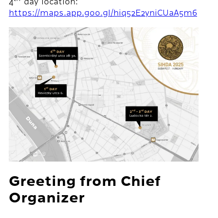
4
day location:
https://maps.app.goo.gl/hiq52E2yniCUaA5m6
Greeting from Chief
Organizer