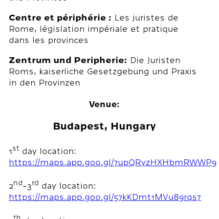
Centre et périphérie :
Les juristes de
Rome, législation impériale et pratique
dans les provinces
Zentrum und Peripherie:
Die Juristen
Roms, kaiserliche Gesetzgebung und Praxis
in den Provinzen
Venue:
Budapest, Hungary
st
1
day location:
https://maps.app.goo.gl/7upQRyzHXHbmRWWP9
nd
rd
2
-3
day location:
https://maps.app.goo.gl/57kKDmt1MVu89rqs7
th